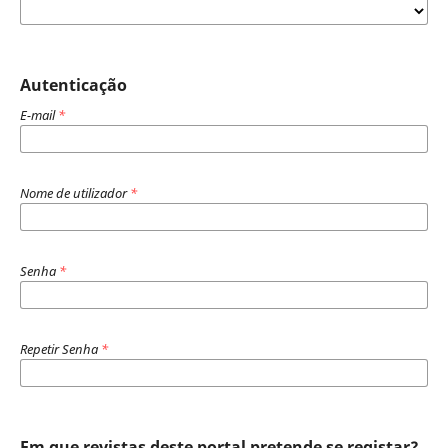
Autenticação
E-mail
*
Nome de utilizador
*
Senha
*
Repetir Senha
*
Em que revistas deste portal pretende se registar?