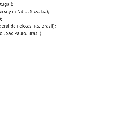
tugal);
sity in Nitra, Slovakia);
;
ral de Pelotas, RS, Brasil);
, São Paulo, Brasil).