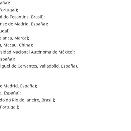
aña);
Portugal);
 do Tocantins, Brasil);
nse de Madrid, España);
ugal)
blanca, Maroc);
h, Macau, China);
sidad Nacional Autónoma de México);
España);
guel de Cervantes, Valladolid, España).
e Madrid, España);
a, España);
 do Rio de Janeiro, Brasil);
Portugal);