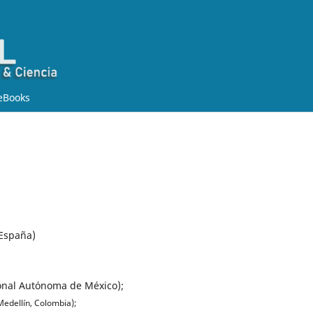
eBooks
 España)
ional Autónoma de México);
Medellín, Colombia);