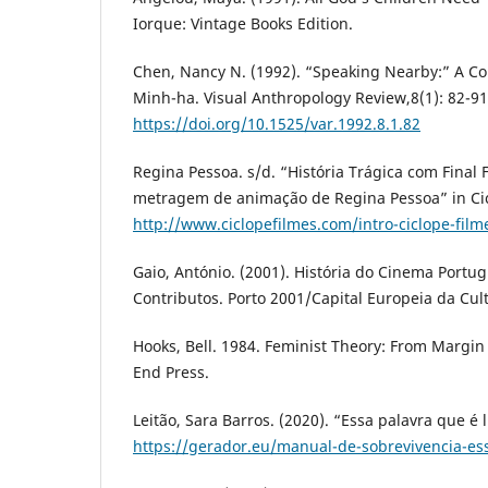
Iorque: Vintage Books Edition.
Chen, Nancy N. (1992). “Speaking Nearby:” A Con
Minh-ha. Visual Anthropology Review,8(1): 82-91
https://doi.org/10.1525/var.1992.8.1.82
Regina Pessoa. s/d. “História Trágica com Final F
metragem de animação de Regina Pessoa” in Cic
http://www.ciclopefilmes.com/intro-ciclope-film
Gaio, António. (2001). História do Cinema Port
Contributos. Porto 2001/Capital Europeia da Cul
Hooks, Bell. 1984. Feminist Theory: From Margin
End Press.
Leitão, Sara Barros. (2020). “Essa palavra que é 
https://gerador.eu/manual-de-sobrevivencia-ess