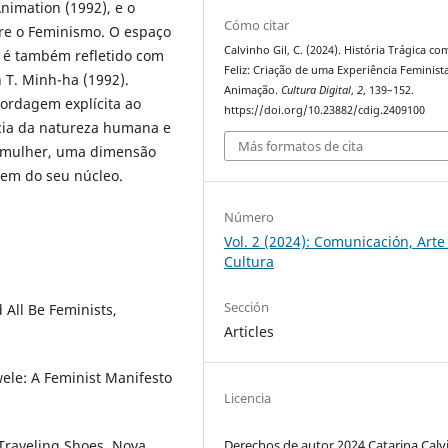
nimation (1992), e o
Cómo citar
e o Feminismo. O espaço
Calvinho Gil, C. (2024). História Trágica co
 é também refletido com
Feliz: Criação de uma Experiência Feminist
 T. Minh-ha (1992).
Animação.
Cultura Digital
,
2
, 139–152.
ordagem explícita ao
https://doi.org/10.23882/cdig.2409100
cia da natureza humana e
Más formatos de cita
er mulher, uma dimensão
gem do seu núcleo.
Número
Vol. 2 (2024): Comunicación, Arte
Cultura
Sección
All Be Feminists,
Articles
ele: A Feminist Manifesto
Licencia
 Traveling Shoes, Nova
Derechos de autor 2024 Catarina Cal