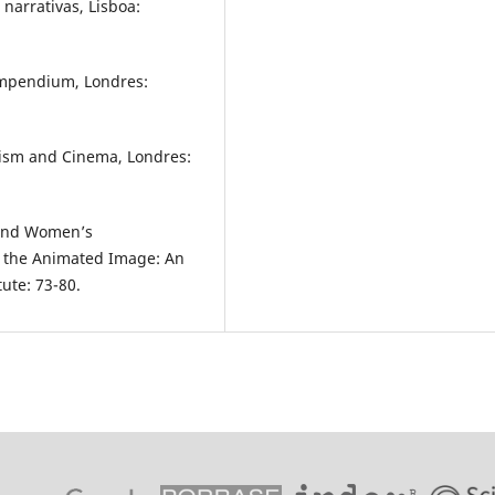
 narrativas, Lisboa:
ompendium, Londres:
nism and Cinema, Londres:
 and Women’s
of the Animated Image: An
ute: 73-80.