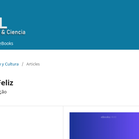
eBooks
e y Cultura
/
Articles
eliz
ção