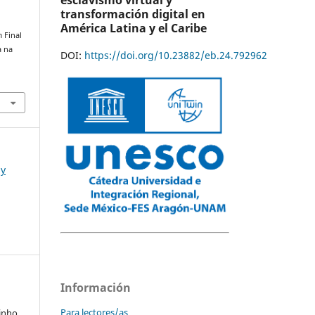
esclavismo virtual y
transformación digital en
América Latina y el Caribe
m Final
a na
DOI:
https://doi.org/10.23882/eb.24.792962
 y
Información
Para lectores/as
vinho