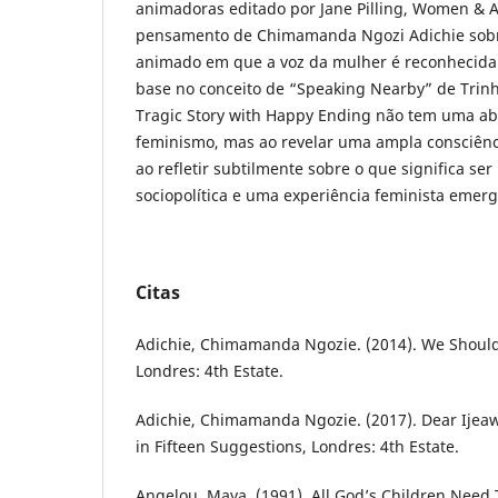
animadoras editado por Jane Pilling, Women & A
pensamento de Chimamanda Ngozi Adichie sobr
animado em que a voz da mulher é reconhecida
base no conceito de “Speaking Nearby” de Trinh
Tragic Story with Happy Ending não tem uma ab
feminismo, mas ao revelar uma ampla consciên
ao refletir subtilmente sobre o que significa s
sociopolítica e uma experiência feminista emer
Citas
Adichie, Chimamanda Ngozie. (2014). We Should 
Londres: 4th Estate.
Adichie, Chimamanda Ngozie. (2017). Dear Ijeaw
in Fifteen Suggestions, Londres: 4th Estate.
Angelou, Maya. (1991). All God’s Children Need