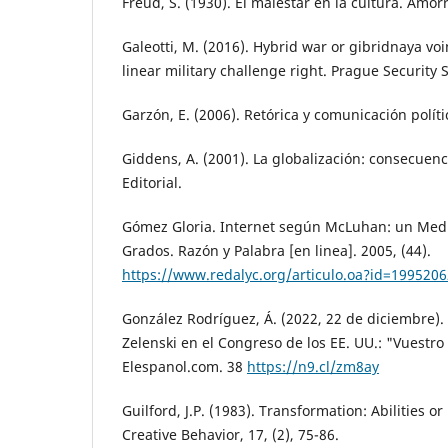
Freud, S. (1930). El malestar en la cultura. Amor
Galeotti, M. (2016). Hybrid war or gibridnaya vo
linear military challenge right. Prague Security S
Garzón, E. (2006). Retórica y comunicación polític
Giddens, A. (2001). La globalización: consecuen
Editorial.
Gómez Gloria. Internet según McLuhan: un Medi
Grados. Razón y Palabra [en linea]. 2005, (44).
https://www.redalyc.org/articulo.oa?id=199520
González Rodríguez, Á. (2022, 22 de diciembre). 
Zelenski en el Congreso de los EE. UU.: "Vuestro
Elespanol.com. 38
https://n9.cl/zm8ay
Guilford, J.P. (1983). Transformation: Abilities or
Creative Behavior, 17, (2), 75-86.