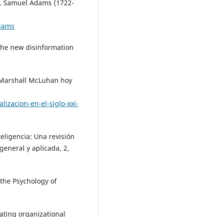
). Samuel Adams (1722-
dams
 the new disinformation
e Marshall McLuhan hoy
izacion-en-el-siglo-xxi-
teligencia: Una revisión
general y aplicada, 2,
 the Psychology of
orating organizational