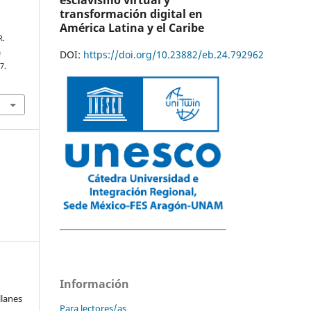
esclavismo virtual y
transformación digital en
América Latina y el Caribe
R.
a
DOI:
https://doi.org/10.23882/eb.24.792962
7.
Información
llanes
Para lectores/as