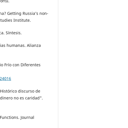
rortu.
ina? Getting Russia’s non-
tudies Institute.
a. Síntesis.
cias humanas. Alianza
o Frío con Diferentes
624016
Histórico discurso de
 dinero no es caridad".
 Functions. Journal