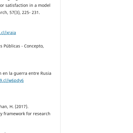
sor satisfaction in a model
rch, 57(3), 225- 231.
.cl/xraia
es Públicas - Concepto,
 en la guerra entre Rusia
n9.cl/w6pdy6
han, H. (2017).
ry framework for research