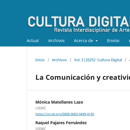
Actual
Archivos
Acerca de
Envíos
Inicio
/
Archivos
/
Vol. 3 (2025): Cultura Digital
/
La Comunicación y creativid
Mónica Matellanes Lazo
UEMC
https://orcid.org/0000-0003-4499-4150
Raquel Pajares Fernández
UEMC