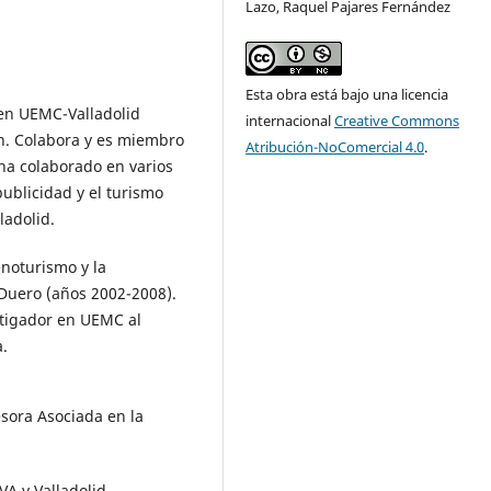
Lazo, Raquel Pajares Fernández
Esta obra está bajo una licencia
 en UEMC-Valladolid
internacional
Creative Commons
ón. Colabora y es miembro
Atribución-NoComercial 4.0
.
ha colaborado en varios
ublicidad y el turismo
adolid.
enoturismo y la
Duero (años 2002-2008).
stigador en UEMC al
.
esora Asociada en la
VA y Valladolid.