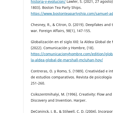
historia-y-evolucion/
Lawler, S. (2021, 27 agosto
1803). Boston Tea Party Ships.
https://www.bostonteapartyship.com/samuel-a
Chesney, R., & Citron, D. (2019). Deepfakes and
war. Foreign Affairs, 98(1), 147-155.
Globalización en el siglo XXI: la Aldea Global d
(2022). Comunicación y Hombre, (18).
https://comunicacionyhombre.com/edition/global
la-aldea-global-de-marshall-mcluhan-hoy/
Contreras, O. y Romo, S. (1989). Creatividad e in
de estudios comparativos. Revista de psicología 
251-260.
Csikszentmihalyi, M. (1996). Creativity: Flow and
Discovery and Invention. Harper.
DeConinck, J. B., & Stilwell, C. D. (2004). Incorp