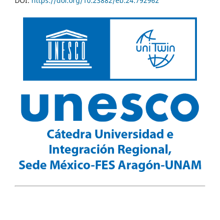
DOI:
https://doi.org/10.23882/eb.24.792962