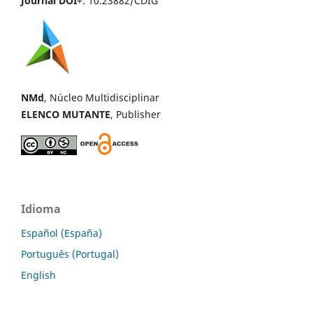
Journal DOI
+: 10.23882/CDIG
NMd
, Núcleo Multidisciplinar
ELENCO MUTANTE
, Publisher
Idioma
Español (España)
Português (Portugal)
English